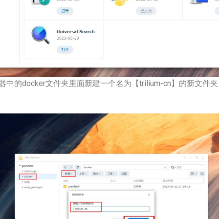
的docker文件夹里面新建一个名为【trilium-cn】的新文