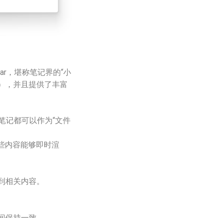
tar，堪称笔记界的“小
ux），并且提供了丰富
每个笔记都可以作为“文件
且这些内容能够即时渲
到相关内容。
间保持一致。