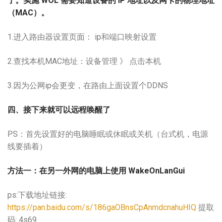
了。实施 WOL 需要知道设备的 IP 地址以及网卡的物理地址
（MAC）。
1.进入
路由
器设置页面： ip和端口映射设置
2.查找本机MAC地址：设备管理 》 点击本机
3.因为公网ip会更变，在路由上面设置个DDNS
四、接下来就可以远程唤醒了
PS：首先设置好的电脑睡眠或休眠或关机（台式机，电源
线要插着）
方法一：在另一外网的电脑上使用 WakeOnLanGui
ps:下载地址链接:
https://pan.baidu.com/s/186gaOBnsCpAnmdcnahuHIQ
提取
码: 4s69