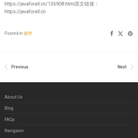
https://javaforall.cn/136908.html原文链接：
https://javaforall.cn
Posted in
插件
.
Previous
Next
About Us
Blog
FAQs
Navigaion