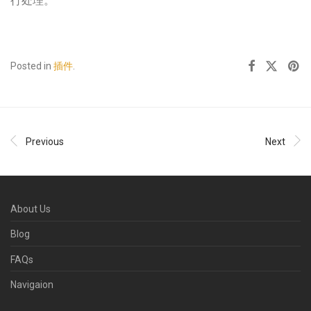
行处理。
Posted in
插件
.
Previous
Next
About Us
Blog
FAQs
Navigaion