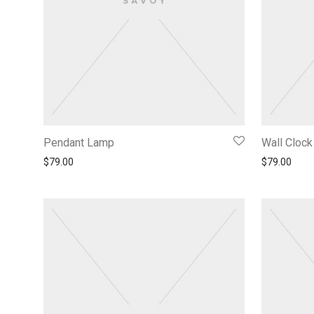
Pendant Lamp
Wall Clock
$
79.00
$
79.00