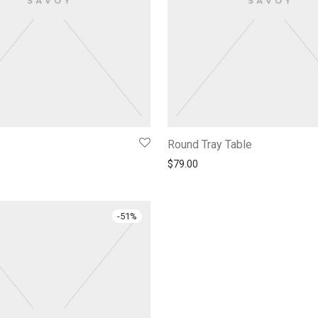
Round Tray Table
$
79.00
-
51
%